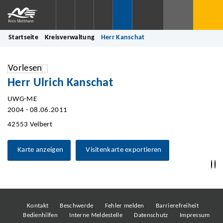
Startseite
Kreisverwaltung
Herr Kanschat
Vorlesen
Herr Ulrich Kanschat
UWG-ME
2004 - 08.06.2011
42553 Velbert
Karte anzeigen
Visitenkarte exportieren
Kontakt
Beschwerde
Fehler melden
Barrierefreiheit
Bedienhilfen
Interne Meldestelle
Datenschutz
Impressum