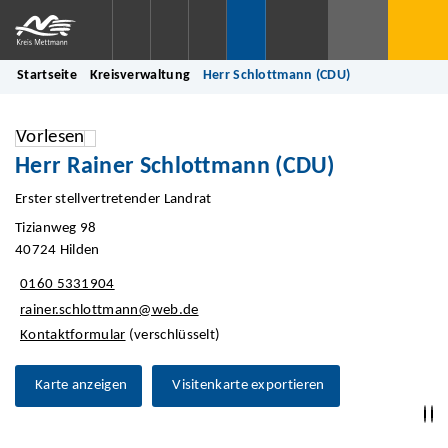
Startseite
Kreisverwaltung
Herr Schlottmann (CDU)
Vorlesen
Herr Rainer Schlottmann (CDU)
Erster stellvertretender Landrat
Tizianweg 98
40724 Hilden
0160 5331904
rainer.schlottmann@web.de
Kontaktformular
(verschlüsselt)
Karte anzeigen
Visitenkarte exportieren