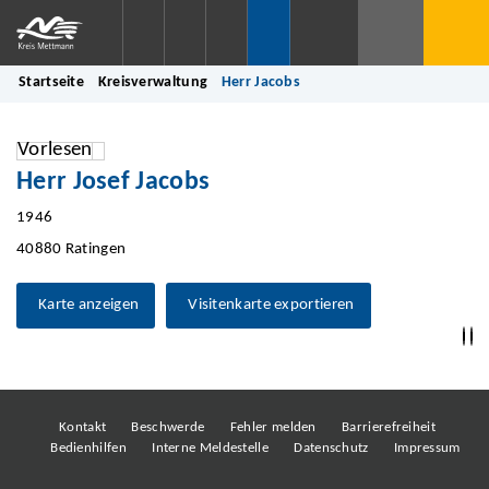
Startseite
Kreisverwaltung
Herr Jacobs
Vorlesen
Herr Josef Jacobs
1946
40880 Ratingen
Karte anzeigen
Visitenkarte exportieren
Kontakt
Beschwerde
Fehler melden
Barrierefreiheit
Bedienhilfen
Interne Meldestelle
Datenschutz
Impressum