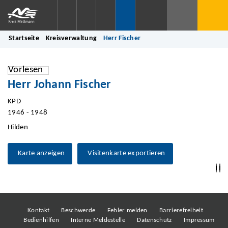
Startseite
Kreisverwaltung
Herr Fischer
Vorlesen
Herr Johann Fischer
KPD
1946 - 1948
Hilden
Karte anzeigen
Visitenkarte exportieren
Kontakt
Beschwerde
Fehler melden
Barrierefreiheit
Bedienhilfen
Interne Meldestelle
Datenschutz
Impressum