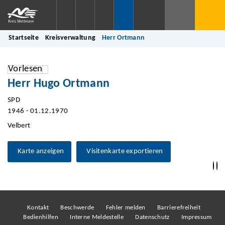
Startseite
Kreisverwaltung
Herr Ortmann
Vorlesen
Herr Hugo Ortmann
SPD
1946 - 01.12.1970
Velbert
Karte anzeigen
Visitenkarte exportieren
Kontakt
Beschwerde
Fehler melden
Barrierefreiheit
Bedienhilfen
Interne Meldestelle
Datenschutz
Impressum