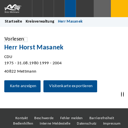
Startseite
Kreisverwaltung
Herr Masanek
Vorlesen
Herr Horst Masanek
CDU
1975 - 31.08.1980 1999 - 2004
40822 Mettmann
Karte anzeigen
Visitenkarte exportieren
Kontakt
Beschwerde
Fehler melden
Barrierefreiheit
Bedienhilfen
Interne Meldestelle
Datenschutz
Impressum