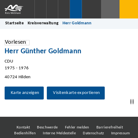
Startseite
Kreisverwaltung
Herr Goldmann
Vorlesen
Herr Günther Goldmann
CDU
1975 - 1976
40724 Hilden
Karte anzeigen
Visitenkarte exportieren
Kontakt
Beschwerde
Fehler melden
Barrierefreiheit
Bedienhilfen
Interne Meldestelle
Datenschutz
Impressum