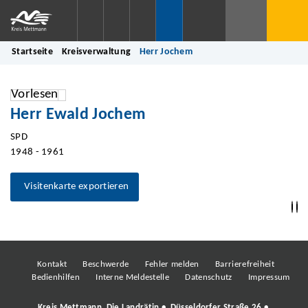
Startseite
Kreisverwaltung
Herr Jochem
Vorlesen
Herr Ewald Jochem
SPD
1948 - 1961
Visitenkarte exportieren
Kontakt
Beschwerde
Fehler melden
Barrierefreiheit
Bedienhilfen
Interne Meldestelle
Datenschutz
Impressum
Kreis Mettmann, Die Landrätin • Düsseldorfer Straße 26 •