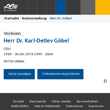
Startseite
Kreisverwaltung
Herr Dr. Göbel
Vorlesen
Herr Dr. Karl-Detlev Göbel
CDU
1969 - 30.04.1974 1999 - 2004
40724 Hilden
Karte anzeigen
Visitenkarte exportieren
Kontakt
Beschwerde
Fehler melden
Barrierefreiheit
Bedienhilfen
Interne Meldestelle
Datenschutz
Impressum