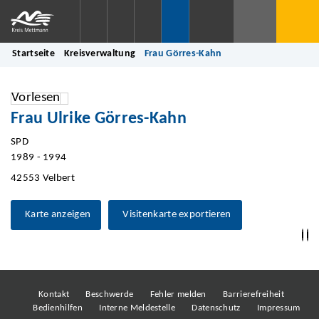
Startseite
Kreisverwaltung
Frau Görres-Kahn
Vorlesen
Frau Ulrike Görres-Kahn
SPD
1989 - 1994
42553 Velbert
Karte anzeigen
Visitenkarte exportieren
Kontakt
Beschwerde
Fehler melden
Barrierefreiheit
Bedienhilfen
Interne Meldestelle
Datenschutz
Impressum