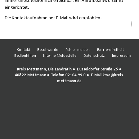
immer direkt telefonisch erreichbar. Ein Anrufbeantworter ist
eingerichtet.
Die Kontaktaufnahme per E-Mail wird empfohlen.
Kontakt
Beschwerde
Fehler melden
Barrierefreiheit
Bedienhilfen
Interne Meldestelle
Datenschutz
Impressum
Kreis Mettmann, Die Landrätin • Düsseldorfer Straße 26 •
40822 Mettmann • Telefon
02104 99-0
• E-Mail
kme@kreis-
mettmann.de