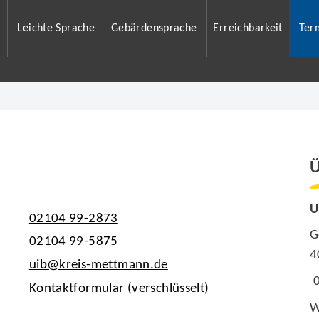
Leichte Sprache
Gebärdensprache
Erreichbarkeit
Ter
Ü
U
02104 99-2873
G
02104 99-5875
4
uib@kreis-mettmann.de
Kontaktformular
(verschlüsselt)
W