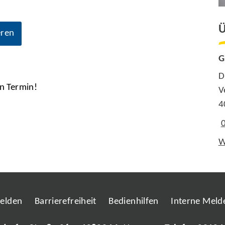
Ü
eren
G
D
en Termin!
V
4
W
melden
Barrierefreiheit
Bedienhilfen
Interne Melde