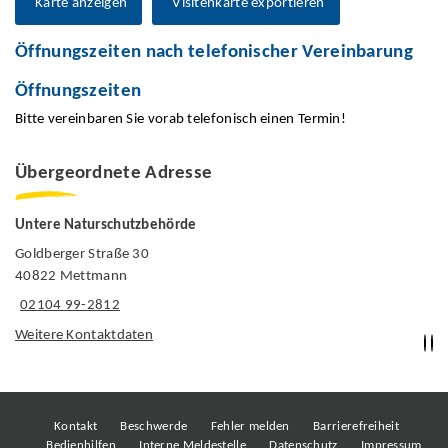
Karte anzeigen
Visitenkarte exportieren
Öffnungszeiten nach telefonischer Vereinbarung
Öffnungszeiten
Bitte vereinbaren Sie vorab telefonisch einen Termin!
Übergeordnete Adresse
Untere Naturschutzbehörde
Goldberger Straße 30
40822 Mettmann
02104 99-2812
Weitere Kontaktdaten
Kontakt
Beschwerde
Fehler melden
Barrierefreiheit
Bedienhilfen
Interne Meldestelle
Datenschutz
Impressum