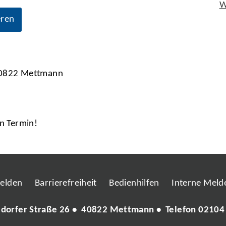
W
eren
 40822 Mettmann
en Termin!
melden
Barrierefreiheit
Bedienhilfen
Interne Melde
ldorfer Straße 26 • 40822 Mettmann • Telefon
02104