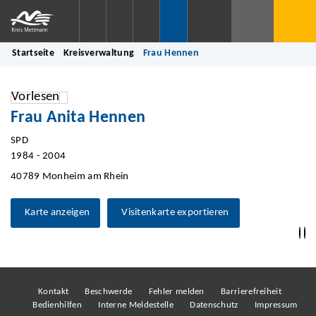
Startseite
Kreisverwaltung
Frau Hennen
Vorlesen
Frau Anita Hennen
SPD
1984 - 2004
40789 Monheim am Rhein
Karte anzeigen
Visitenkarte exportieren
Kontakt
Beschwerde
Fehler melden
Barrierefreiheit
Bedienhilfen
Interne Meldestelle
Datenschutz
Impressum