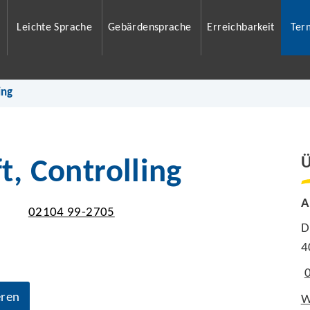
Leichte Sprache
Gebärdensprache
Erreichbarkeit
Ter
ing
Ü
t, Controlling
A
02104 99-2705
D
4
eren
W