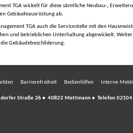
nt TGA wickelt für diese sämtliche Neubau-, Erweiter
en Gebäudeausrüstung ab.
agement TGA auch die Servicestelle mit den Hausmeist
 und betrieblichen Unterhaltung abgewickelt. Weiter lie
 die Gebäudebeschilderung.
melden
Barrierefreiheit
Bedienhilfen
Interne Melde
ldorfer Straße 26 • 40822 Mettmann • Telefon
02104