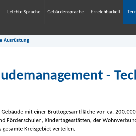
Leichte Sprache
Gebärdensprache
Erreichbarkeit
Ter
e Ausrüstung
äudemanagement - Tec
5 Gebäude mit einer Bruttogesamtfläche von ca. 200.00
nd Förderschulen, Kindertagesstätten, der Wohnverbund
s gesamte Kreisgebiet verteilen.