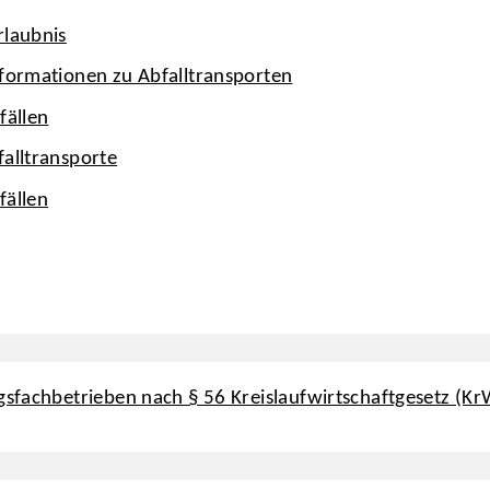
rlaubnis
nformationen zu Abfalltransporten
fällen
alltransporte
fällen
gsfachbetrieben nach § 56 Kreislaufwirtschaftgesetz (K