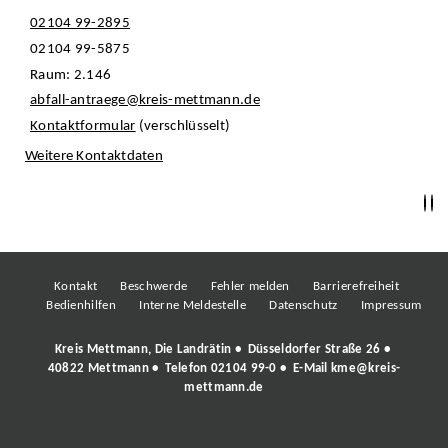
02104 99-2895
02104 99-5875
Raum: 2.146
abfall-antraege@kreis-mettmann.de
Kontaktformular
(verschlüsselt)
Weitere Kontaktdaten
Kontakt
Beschwerde
Fehler melden
Barrierefreiheit
Bedienhilfen
Interne Meldestelle
Datenschutz
Impressum
Kreis Mettmann, Die Landrätin • Düsseldorfer Straße 26 •
40822 Mettmann • Telefon
02104 99-0
• E-Mail
kme@kreis-
mettmann.de