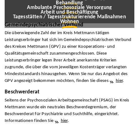
Nur syifa fauziah/stock.adobe.com
Behandlung
© main/stock.adobe.com
Ambulante Psychosoziale Versorgung
© Shawonpik/stock.adobe.com
Arbeit und Beschäftigung
© 13ree_design/stock.adobe.com
Tagesstätten / Tagesstrukturierende Maßnahmen
Wohnen
Gemeindepsychiatrischer Verbund
Die überwiegende Zahl der im Kreis Mettmann tätigen
Leistungserbringer hat sich im Gemeindepsychiatrischen Verbund
des Kreises Mettmann (GPV) zu einer Kooperations- und
Qualitätsgemeinschaft zusammengeschlossen. Diese
Leistungserbringer legen ihrer Arbeit anerkannte Kriterien
zugrunde, die über die vom jeweiligen Kostenträger verlangten
Mindeststandards hinausgehen. Wenn Sie nur das Angebot des
GPV angezeigt bekommen möchten, finden Sie dieses
hier
.
Beschwerderat
Seitens der Psychosozialen Arbeitsgemeinschaft (PSAG) im Kreis
Mettmann wurde ein neutrales Beschwerdegremium, der
Beschwerderat für Psychiatrie und Suchthilfe, eingerichtet.
Informationen finden Sie
hier
.