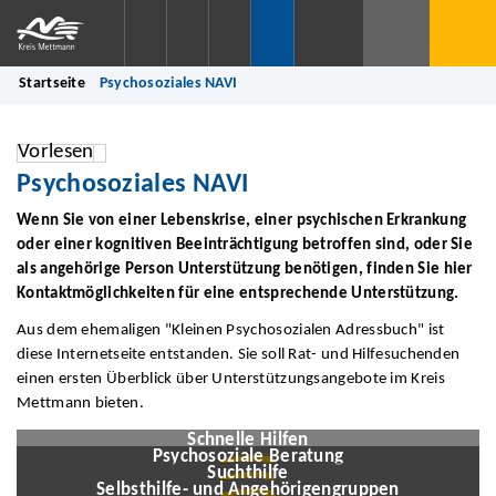
Startseite
Psychosoziales NAVI
Vorlesen
Psychosoziales NAVI
Wenn Sie von einer Lebenskrise, einer psychischen Erkrankung
oder einer kognitiven Beeinträchtigung betroffen sind, oder Sie
als angehörige Person Unterstützung benötigen, finden Sie hier
Kontaktmöglichkeiten für eine entsprechende Unterstützung.
Aus dem ehemaligen "Kleinen Psychosozialen Adressbuch" ist
diese Internetseite entstanden. Sie soll Rat- und Hilfesuchenden
einen ersten Überblick über Unterstützungsangebote im Kreis
Mettmann bieten.
© Niranjan/stock.adobe.com
© motiur vector artist/stock.adobe.com
Schnelle Hilfen
© Alevtina/stock.adobe.com
Psychosoziale Beratung
© QuickDesign24/stock.adobe.com
Suchthilfe
Suplab_Designer/stock.adobe.com
Selbsthilfe- und
Angehörigengruppen