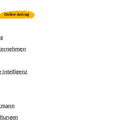
Online-Antrag
ng
nternehmen
 Intelligenz
ttmann
altungen