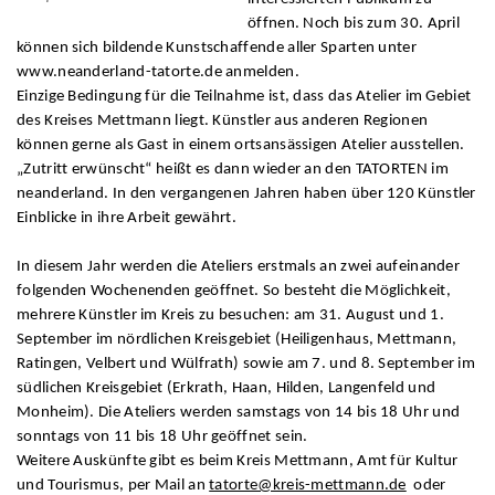
öffnen. Noch bis zum 30. April
können sich bildende Kunstschaffende aller Sparten unter
www.neanderland-tatorte.de anmelden.
Einzige Bedingung für die Teilnahme ist, dass das Atelier im Gebiet
des Kreises Mettmann liegt. Künstler aus anderen Regionen
können gerne als Gast in einem ortsansässigen Atelier ausstellen.
„Zutritt erwünscht“ heißt es dann wieder an den TATORTEN im
neanderland. In den vergangenen Jahren haben über 120 Künstler
Einblicke in ihre Arbeit gewährt.
In diesem Jahr werden die Ateliers erstmals an zwei aufeinander
folgenden Wochenenden geöffnet. So besteht die Möglichkeit,
mehrere Künstler im Kreis zu besuchen: am 31. August und 1.
September im nördlichen Kreisgebiet (Heiligenhaus, Mettmann,
Ratingen, Velbert und Wülfrath) sowie am 7. und 8. September im
südlichen Kreisgebiet (Erkrath, Haan, Hilden, Langenfeld und
Monheim). Die Ateliers werden samstags von 14 bis 18 Uhr und
sonntags von 11 bis 18 Uhr geöffnet sein.
Weitere Auskünfte gibt es beim Kreis Mettmann, Amt für Kultur
und Tourismus, per Mail an
tatorte@kreis-mettmann.de
oder