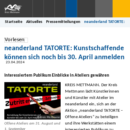
Startseite
Aktuelles
Pressemitteilungen
neanderland TATORTE: Ku
Vorlesen
neanderland TATORTE: Kunstschaffende
können sich noch bis 30. April anmelden
23.04.2024
Interessiertem Publikum Einblicke in Ateliers gewähren
KREIS METTMANN. Der Kreis
Mettmann lädt Künstlerinnen
und Künstler mit Atelier im
neanderland ein, sich an der
Aktion „neanderland TATORTE –
Offene Ateliers“ zu beteiligen
© Kreis Mettmann
und ihre Werkstätten einem
Offene Ateliers am 31. August und
1. September
interessierten Publikum zu