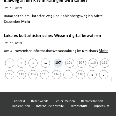
Radweg an der K19 in Ratingen wird saniert
21.10.2019
Bauarbeiten am Lintorfer Weg und Kahlenbergsweg bis Mitte
Dezember
Mehr
Lokales kulturhistorisches Wissen digital bewahren
21.10.2019
Am 4. November Informationsveranstaltung im Kreishaus
Mehr
1
...
107
108
109
110
111
112
113
114
115
116
...
118
Kontakt
Beschwerde
Fehler melden
Barrierefreiheit
Bedienhilfen
Interne Meldestelle
Datenschutz
Impressum