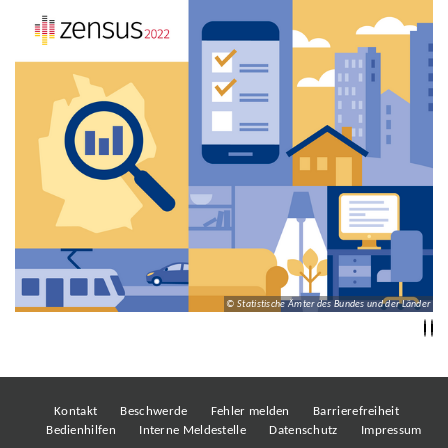
© Statistische Ämter des Bundes und der Länder
Kontakt
Beschwerde
Fehler melden
Barrierefreiheit
Bedienhilfen
Interne Meldestelle
Datenschutz
Impressum