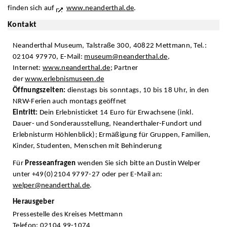
finden sich auf
www.neanderthal.de
.
Kontakt
Neanderthal Museum, Talstraße 300, 40822 Mettmann, Tel.:
02104 97970, E-Mail:
museum@neanderthal.de
,
Internet:
www.neanderthal.de
; Partner
der
www.erlebnismuseen.de
Öffnungszeiten:
dienstags bis sonntags, 10 bis 18 Uhr, in den
NRW-Ferien auch montags geöffnet
Eintritt:
Dein Erlebnisticket 14 Euro für Erwachsene (inkl.
Dauer- und Sonderausstellung, Neanderthaler-Fundort und
Erlebnisturm Höhlenblick); Ermäßigung für Gruppen, Familien,
Kinder, Studenten, Menschen mit Behinderung
Für
Presseanfragen
wenden Sie sich bitte an Dustin Welper
unter +49(0)2104 9797-27 oder per E-Mail an:
welper@neanderthal.de
.
Herausgeber
Pressestelle des Kreises Mettmann
Telefon: 02104 99-1074