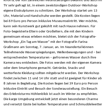
Knorra, der von zahlreichen Veranstaltungen bekannt und auch im
TV sehr gefragt ist, in einem zweistündigen Outdoor-Workshop
eigene Eisskulpturen zu schnitzen. Der Workshop startet um 13
Uhr, Material und Handschuhe werden gestellt. Die Kosten liegen
bei 69 Euro pro Person inklusive Museumseintritt. Wer möchte,
kann sein Kunstwerk gut gekühlt mit nach Hause nehmen. Für
Foto-begeisterte Eltern oder Großeltern, die mit den Kindern
gemeinsam etwas erleben möchten, bietet sich der Fotografie-
Workshop „Ein Tag am Wasser“ mit der Fotografin Farina
Graßmann am Sonntag, 7. Januar, an. Im Neandertal können
Teilnehmende Wasserspiegelungen, Wellenbewegungen und – bei
entsprechenden Temperaturen – gefrorenes Wasser durch ihre
Kamera neu entdecken. Die Fotos werden mit der eigenen Kamera
oder dem Smartphone gemacht. Getränke, Snacks und
wetterfeste Kleidung sollten mitgebracht werden. Der Workshop
findet zwischen 11 und 14 Uhr statt und ist geeignet für Kinder ab
8 Jahren in Begleitung. Die Kosten liegen bei 39 Euro pro Person
inklusive Eintritt und Besuch der Sonderausstellung. Ein Besuch
des Erlebnisturms Höhlenblick ist auch im Winter zu empfehlen.
Die karge Umgebung entwickelt jetzt einen besonderen Charme
und versetzt Gäste bei kalten Temperaturen und Schmuddelwetter