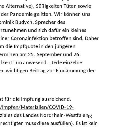
e Alternative), Süßigkeiten Tüten sowie
r der Pandemie gelitten. Wir können uns
Dominik Budych, Sprecher des
hrzunehmen und sich dafür ein kleines
iner Coronainfektion betroffen sind. Daher
 um die Impfquote in den jüngeren
sterminen am 25. September und 26.
mpfzentrum anwesend. „Jede einzelne
inen wichtigen Beitrag zur Eindämmung der
st für die Impfung ausreichend.
t/Impfen/Materialien/COVID-19-
oziales des Landes Nordrhein-Westfalen
echtigter muss diese ausfüllen). Es ist kein