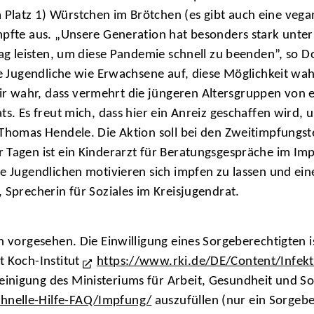
latz 1) Würstchen im Brötchen (es gibt auch eine vegan
mpfte aus. „Unsere Generation hat besonders stark unte
trag leisten, um diese Pandemie schnell zu beenden”, so 
lle Jugendliche wie Erwachsene auf, diese Möglichkeit wa
 wahr, dass vermehrt die jüngeren Altersgruppen von e
ts. Es freut mich, dass hier ein Anreiz geschaffen wird,
t Thomas Hendele. Die Aktion soll bei den Zweitimpfung
r Tagen ist ein Kinderarzt für Beratungsgespräche im I
ie Jugendlichen motivieren sich impfen zu lassen und e
 Sprecherin für Soziales im Kreisjugendrat.
h vorgesehen. Die Einwilligung eines Sorgeberechtigten i
t Koch-Institut
https://www.rki.de/DE/Content/Infek
einigung des Ministeriums für Arbeit, Gesundheit und S
hnelle-Hilfe-FAQ/Impfung/
auszufüllen (nur ein Sorgeber