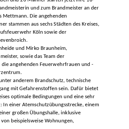
n und 26 Männer starten jetzt ihre 18-
andmeisterin und zum Brandmeister an der
es Mettmann. Die angehenden
er stammen aus sechs Städten des Kreises,
rufsfeuerwehr Köln sowie der
revenbroich.
nheide und Mirko Braunheim,
dmeister, sowie das Team der
 die angehenden Feuerwehrfrauen und -
rzentrum.
unter anderem Brandschutz, technische
ang mit Gefahrenstoffen sein. Dafür bietet
eises optimale Bedingungen und eine sehr
g: In einer Atemschutzübungsstrecke, einem
iner großen Übungshalle, inklusive
n von beispielsweise Wohnungen,