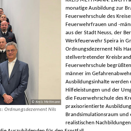
KREIS METTMANN. Zwei Fraue
monatige Ausbildung zur Br
Feuerwehrschule des Kreis
Feuerwehrfrauen und -männ
aus der Stadt Neuss, der Be
Werkfeuerwehr Speira in G
Ordnungsdezernent Nils Ha
stellvertretender Kreisbran
Feuerwehrschule begrüßten
männer im Gefahrenabweh
Ausbildungsinhalte werden 
Hilfeleistungen und der Umg
die Feuerwehrschule des Kr
© Kreis Mettmann
praxisorientierte Ausbildun
s: Ordnungsdezernent Nils
Brandsimulationsraum und e
realistischen Nachbildunge