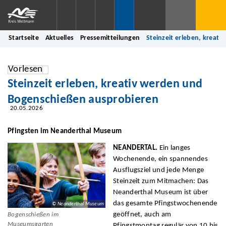
Startseite
Aktuelles
Pressemitteilungen
Steinzeit erleben, kreat
Vorlesen
Steinzeit erleben, kreativ werden und
Bogenschießen ausprobieren
20.05.2026
Pfingsten im Neanderthal Museum
NEANDERTAL.
Ein langes
Wochenende, ein spannendes
Ausflugsziel und jede Menge
Steinzeit zum Mitmachen: Das
Neanderthal Museum ist über
das gesamte Pfingstwochenende
© Neanderthal Museum
geöffnet, auch am
Bogenschießen im
Museumsgarten
Pfingstmontag regulär von 10 bis