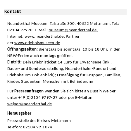
Kontakt
Neanderthal Museum, Talstraße 300, 40822 Mettmann, Tel.:
02104 97970, E-Mail:
museum@neanderthal.de
,
Internet:
www.neanderthal.de
; Partner
der
www.erlebnismuseen.de
Öffnungszeiten:
dienstags bis sonntags, 10 bis 18 Uhr, in den
NRW-Ferien auch montags geöffnet
Eintritt:
Dein Erlebnisticket 14 Euro für Erwachsene (inkl.
Dauer- und Sonderausstellung, Neanderthaler-Fundort und
Erlebnisturm Höhlenblick); Ermäßigung für Gruppen, Familien,
Kinder, Studenten, Menschen mit Behinderung
Für
Presseanfragen
wenden Sie sich bitte an Dustin Welper
unter +49(0)2104 9797-27 oder per E-Mail an:
welper@neanderthal.de
.
Herausgeber
Pressestelle des Kreises Mettmann
Telefon: 02104 99-1074