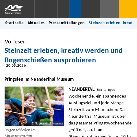
Startseite
Aktuelles
Pressemitteilungen
Steinzeit erleben, kreat
Vorlesen
Steinzeit erleben, kreativ werden und
Bogenschießen ausprobieren
20.05.2026
Pfingsten im Neanderthal Museum
NEANDERTAL.
Ein langes
Wochenende, ein spannendes
Ausflugsziel und jede Menge
Steinzeit zum Mitmachen: Das
Neanderthal Museum ist über
das gesamte Pfingstwochenende
© Neanderthal Museum
geöffnet, auch am
Bogenschießen im
Museumsgarten
Pfingstmontag regulär von 10 bis