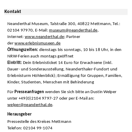
Kontakt
Neanderthal Museum, Talstraße 300, 40822 Mettmann, Tel.:
02104 97970, E-Mail:
museum@neanderthal.de
,
Internet:
www.neanderthal.de
; Partner
der
www.erlebnismuseen.de
Öffnungszeiten:
dienstags bis sonntags, 10 bis 18 Uhr, in den
NRW-Ferien auch montags geöffnet
Eintritt:
Dein Erlebnisticket 14 Euro für Erwachsene (inkl.
Dauer- und Sonderausstellung, Neanderthaler-Fundort und
Erlebnisturm Höhlenblick); Ermäßigung für Gruppen, Familien,
Kinder, Studenten, Menschen mit Behinderung
Für
Presseanfragen
wenden Sie sich bitte an Dustin Welper
unter +49(0)2104 9797-27 oder per E-Mail an:
welper@neanderthal.de
.
Herausgeber
Pressestelle des Kreises Mettmann
Telefon: 02104 99-1074