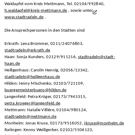
Waldapfel vom Kreis Mettmann, Tel. 02104/992840,
h.waldapfel@kreis-mettmann.de
, sowie unter
www.stadtradeln.de
.
Die Ansprechpersonen in den Städten sind
Erkrath: Lena Brümmer, 0211/24076803,
stadtradeln@erkrath.de
Haan: Sonja Kunders, 02129/911216,
stadtradeln@stadt-
haan.de
Heiligenhaus: Carolin Hennig, 02056/13342,
stadtradeln@heiligenhaus.de
Hilden: Jenny Mischenko, 02103/721109,
buergermeisterbuero@hilden.de
Langenfeld: Petra Kröger, 02173/7945315,
petra.kroeger@langenfeld.de
Mettmann: Natalie Villière, 02104/980124,
stadtradeln@mettmann.de
Monheim: Jonas Kruse, 02173/9516052,
jkruse@monheim.de
Ratingen: Kenny Weißgerber, 02102/5506123,