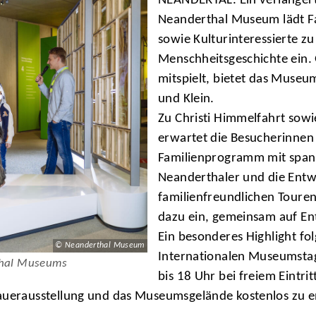
NEANDERTAL. Ein verlängert
Neanderthal Museum lädt Fa
sowie Kulturinteressierte z
Menschheitsgeschichte ein.
mitspielt, bietet das Museu
und Klein.
Zu Christi Himmelfahrt so
erwartet die Besucherinnen
Familienprogramm mit span
Neanderthaler und die Entw
familienfreundlichen Toure
dazu ein, gemeinsam auf En
Ein besonderes Highlight fo
© Neanderthal Museum
Internationalen Museumsta
thal Museums
bis 18 Uhr bei freiem Eintr
Dauerausstellung und das Museumsgelände kostenlos zu e