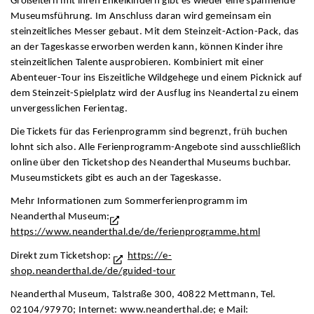
Großeltern mit ihren Enkelkindern gibt es wieder eine spannende
Museumsführung. Im Anschluss daran wird gemeinsam ein
steinzeitliches Messer gebaut. Mit dem Steinzeit-Action-Pack, das
an der Tageskasse erworben werden kann, können Kinder ihre
steinzeitlichen Talente ausprobieren. Kombiniert mit einer
Abenteuer-Tour ins Eiszeitliche Wildgehege und einem Picknick auf
dem Steinzeit-Spielplatz wird der Ausflug ins Neandertal zu einem
unvergesslichen Ferientag.
Die Tickets für das Ferienprogramm sind begrenzt, früh buchen
lohnt sich also. Alle Ferienprogramm-Angebote sind ausschließlich
online über den Ticketshop des Neanderthal Museums buchbar.
Museumstickets gibt es auch an der Tageskasse.
Mehr Informationen zum Sommerferienprogramm im
Neanderthal Museum:
https://www.neanderthal.de/de/ferienprogramme.html
Direkt zum Ticketshop:
https://e-
shop.neanderthal.de/de/guided-tour
Neanderthal Museum, Talstraße 300, 40822 Mettmann, Tel.
02104/97970; Internet: www.neanderthal.de; e Mail: