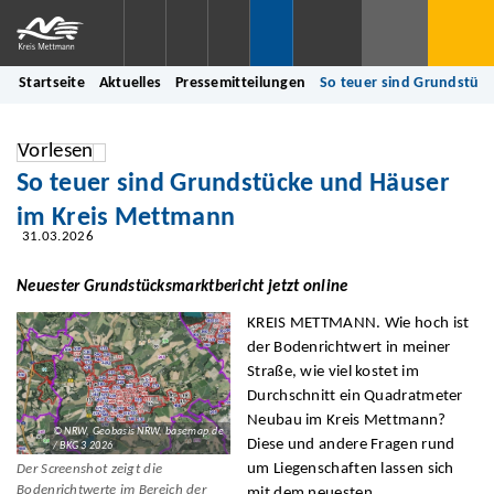
Startseite
Aktuelles
Pressemitteilungen
So teuer sind Grundstüc
Vorlesen
So teuer sind Grundstücke und Häuser
im Kreis Mettmann
31.03.2026
Neuester Grundstücksmarktbericht jetzt online
KREIS METTMANN. Wie hoch ist
der Bodenrichtwert in meiner
Straße, wie viel kostet im
Durchschnitt ein Quadratmeter
Neubau im Kreis Mettmann?
© NRW, Geobasis NRW, basemap.de
Diese und andere Fragen rund
/ BKG 3 2026
um Liegenschaften lassen sich
Der Screenshot zeigt die
Bodenrichtwerte im Bereich der
mit dem neuesten