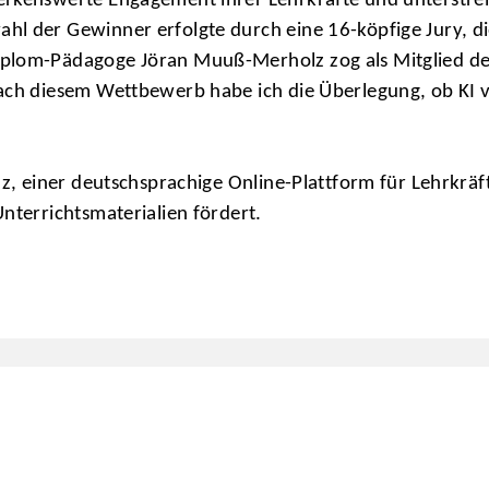
erkenswerte Engagement ihrer Lehrkräfte und unterstrei
l der Gewinner erfolgte durch eine 16-köpfige Jury, di
iplom-Pädagoge Jöran Muuß-Merholz zog als Mitglied de
ach diesem Wettbewerb habe ich die Überlegung, ob KI vi
z, einer deutschsprachige Online-Plattform für Lehrkräft
nterrichtsmaterialien fördert.