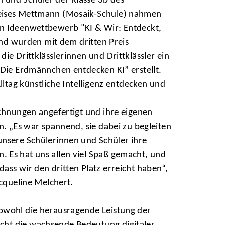
und Schüler der Klasse 3b des
eises Mettmann (Mosaik-Schule) nahmen
n Ideenwettbewerb "KI & Wir: Entdeckt,
 und wurden mit dem dritten Preis
ie Drittklässlerinnen und Drittklässler ein
„Die Erdmännchen entdecken KI” erstellt.
Alltag künstliche Intelligenz entdecken und
ichnungen angefertigt und ihre eigenen
n. „Es war spannend, sie dabei zu begleiten
unsere Schülerinnen und Schüler ihre
 Es hat uns allen viel Spaß gemacht, und
ass wir den dritten Platz erreicht haben“,
acqueline Melchert.
owohl die herausragende Leistung der