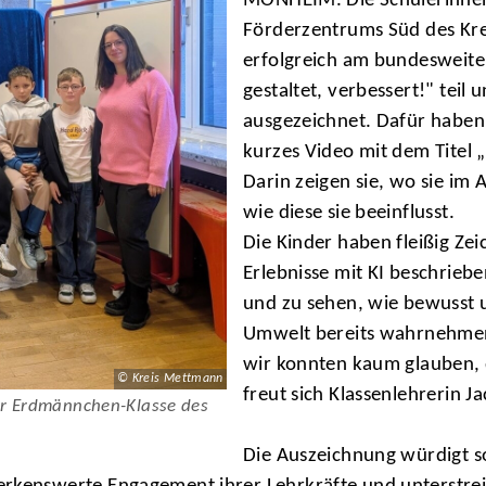
MONHEIM. Die Schülerinnen 
Förderzentrums Süd des Kr
erfolgreich am bundesweite
gestaltet, verbessert!" teil
ausgezeichnet. Dafür haben d
kurzes Video mit dem Titel 
Darin zeigen sie, wo sie im 
wie diese sie beeinflusst.
Die Kinder haben fleißig Ze
Erlebnisse mit KI beschriebe
und zu sehen, wie bewusst 
Umwelt bereits wahrnehmen.
wir konnten kaum glauben, d
© Kreis Mettmann
freut sich Klassenlehrerin J
er Erdmännchen-Klasse des
Die Auszeichnung würdigt s