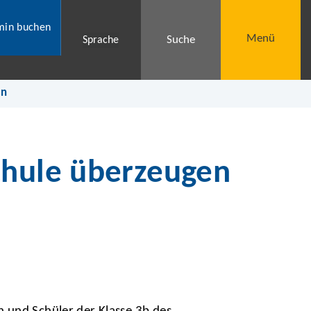
min buchen
Menü
Suche
Sprache
en
chule überzeugen