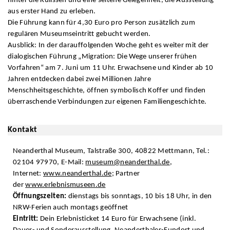
hinter die Kulissen und eine seltene Gelegenheit, die Ausstellung
aus erster Hand zu erleben.
Die Führung kann für 4,30 Euro pro Person zusätzlich zum
regulären Museumseintritt gebucht werden.
Ausblick: In der darauffolgenden Woche geht es weiter mit der
dialogischen Führung „Migration: Die Wege unserer frühen
Vorfahren“ am 7. Juni um 11 Uhr. Erwachsene und Kinder ab 10
Jahren entdecken dabei zwei Millionen Jahre
Menschheitsgeschichte, öffnen symbolisch Koffer und finden
überraschende Verbindungen zur eigenen Familiengeschichte.
Kontakt
Neanderthal Museum, Talstraße 300, 40822 Mettmann, Tel.:
02104 97970, E-Mail:
museum@neanderthal.de
,
Internet:
www.neanderthal.de
; Partner
der
www.erlebnismuseen.de
Öffnungszeiten:
dienstags bis sonntags, 10 bis 18 Uhr, in den
NRW-Ferien auch montags geöffnet
Eintritt:
Dein Erlebnisticket 14 Euro für Erwachsene (inkl.