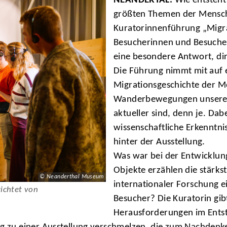
NEANDERTAL.
Wie entsteht 
größten Themen der Menschh
Kuratorinnenführung „Mig
Besucherinnen und Besuche
eine besondere Antwort, dir
Die Führung nimmt mit auf 
Migrationsgeschichte der M
Wanderbewegungen unserer 
aktueller sind, denn je. Da
wissenschaftliche Erkenntni
hinter der Ausstellung.
Was war bei der Entwicklu
Objekte erzählen die stärks
© Neanderthal Museum
internationaler Forschung e
richtet von
Besucher? Die Kuratorin gibt
Herausforderungen im Entst