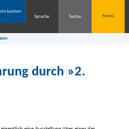
min buchen
Menü
Suche
Sprache
ion«
hrung durch »2.