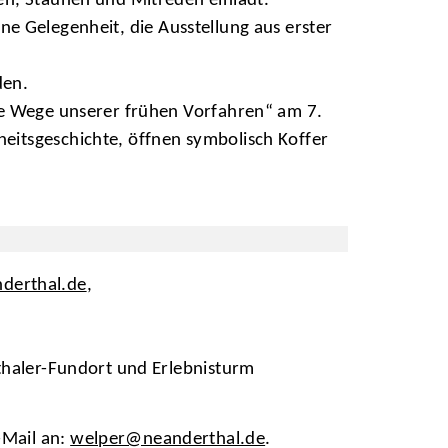
en, Staunen und Mitreden einlädt.
tene Gelegenheit, die Ausstellung aus erster
den.
ie Wege unserer frühen Vorfahren“ am 7.
eitsgeschichte, öffnen symbolisch Koffer
erthal.de
,
thaler-Fundort und Erlebnisturm
-Mail an:
welper@neanderthal.de
.