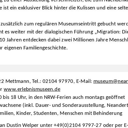
ng zu einer Ausstellung verschmelzen, die zum Nachdenk
ist ein exklusiver Blick hinter die Kulissen und eine sel
 zusätzlich zum regulären Museumseintritt gebucht wer
t es weiter mit der dialogischen Führung „Migration: D
10 Jahren entdecken dabei zwei Millionen Jahre Menschh
 eigenen Familiengeschichte.
2 Mettmann, Tel.: 02104 97970, E-Mail:
museum@neand
er
www.erlebnismuseen.de
10 bis 18 Uhr, in den NRW-Ferien auch montags geöffnet
Erwachsene (inkl. Dauer- und Sonderausstellung, Neander
amilien, Kinder, Studenten, Menschen mit Behinderung
 an Dustin Welper unter +49(0)2104 9797-27 oder per E