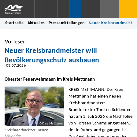
Startseite
Aktuelles
Pressemitteilungen
Neuer Kreisbrandmeister
Vorlesen
Neuer Kreisbrandmeister will
Bevölkerungsschutz ausbauen
03.07.2026
Oberster Feuerwehrmann im Kreis Mettmann
KREIS METTMANN. Der Kreis
Mettmann hat einen neuen
Kreisbrandmeister:
Branddirektor Torsten Schlender
hat am 1. Juli 2026 die Nachfolge
von Torsten Schams angetreten,
© Kreis Mettmann
der in Ruhestand gegangen ist.
Kreisbrandmeister Torsten
Schlender
Der 46-Jährige kommt von der