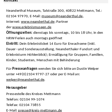
Kontakt
Neanderthal Museum, Talstraße 300, 40822 Mettmann, Tel.:
02104 97970, E-Mail:
museum@neanderthal.de
,
Internet:
www.neanderthal.de
; Partner
der
www.erlebnismuseen.de
Öffnungszeiten:
dienstags bis sonntags, 10 bis 18 Uhr, in den
NRW-Ferien auch montags geöffnet
Eintritt:
Dein Erlebnisticket 14 Euro für Erwachsene (inkl.
Dauer- und Sonderausstellung, Neanderthaler-Fundort und
Erlebnisturm Höhlenblick); Ermäßigung für Gruppen, Familien,
Kinder, Studenten, Menschen mit Behinderung
Für
Presseanfragen
wenden Sie sich bitte an Dustin Welper
unter +49(0)2104 9797-27 oder per E-Mail an:
welper@neanderthal.de
.
Herausgeber
Pressestelle des Kreises Mettmann
Telefon: 02104 99-1074
Telefax: 02104 73855
E-Mail:
presse@kreis-mettmann.de