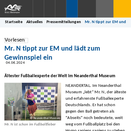
Startseite
Aktuelles
Pressemitteilungen
Mr. N tippt zur EM und l
Vorlesen
Mr. N tippt zur EM und lädt zum
Gewinnspiel ein
04.06.2024
Ältester Fußballexperte der Welt im Neanderthal Museum
NEANDERTAL. Im Neanderthal
Museum „lebt“ Mr. N, der älteste
und erfahrenste Fußballexperte
Deutschlands. Er hat schon
gegen den Ball getreten als
"Abseits" noch bedeutete, weit
© Neanderthal Museum
weg vom Fußballplatz bei den
Mr. N ist schon im Fußballfieber
Homo sapiens sapiens zu stehen.