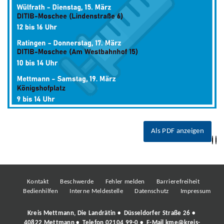
Als PDF anzeigen
Kontakt
Beschwerde
Fehler melden
Barrierefreiheit
Bedienhilfen
Interne Meldestelle
Datenschutz
Impressum
Kreis Mettmann, Die Landrätin • Düsseldorfer Straße 26 •
40822 Mettmann • Telefon
02104 99-0
• E-Mail
kme@kreis-