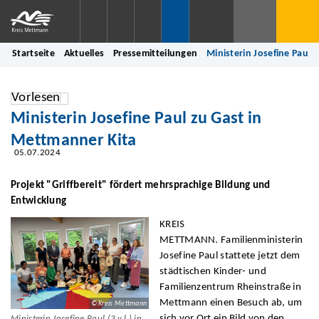
Startseite
Aktuelles
Pressemitteilungen
Ministerin Josefine Paul 
Vorlesen
Ministerin Josefine Paul zu Gast in
Mettmanner Kita
05.07.2024
Projekt "Griffbereit" fördert mehrsprachige Bildung und
Entwicklung
KREIS
METTMANN. Familienministerin
Josefine Paul stattete jetzt dem
städtischen Kinder- und
Familienzentrum Rheinstraße in
Mettmann einen Besuch ab, um
© Kreis Mettmann
sich vor Ort ein Bild von den
Ministerin Josefine Paul (3.v.l.) in