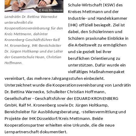
Schule-Wirtschaft (KSW) des
© Kreis Mettmann
Kreises Mettmann und der
Landrätin Dr. Bettina Warnecke
Industrie- und Handelskammer
unterschreibt die
(IHK) offiziell besiegelt. Ziel ist
Kooperationsvereinbarung für den
dabei, den Schülerinnen und
Kreis Mettmann, dahinter
Schülern praxisnahe Einblicke in
Kronenberg-Geschäftsführer Ralf
die Arbeitswelt zu ermöglichen
M. Kronenberg, IHK-Bereichsleiter
Dr. Jürgen Holtkamp und der Leiter
und sie gezielt bei ihrer
der Gesamtschule Haan, Christian
beruflichen Orientierung zu
Hoffmann.
unterstützen. Dafür wurde ein
vielfältiges Maßnahmenpaket
vereinbart, das mehrere Jahrgangsstufen einbezieht.
Unterzeichnet wurde die Kooperationsvereinbarung von Landrätin
Dr. Bettina Warnecke, Schulleiter Christian Hoffmann,
Gesellschafter - Geschäftsführer der EDUARD KRONENBERG
GmbH, Ralf M. Kronenberg sowie Dr. Jürgen Holtkamp,
Bereichsleiter für Ausbildungsberatung, -stellenvermittlung und
Projekte der IHK Düsseldorf/Kreis Mettmann. Beide
Kooperationspartner erhielten eine Urkunde, die die neue
Lernpartnerschaft dokumentiert.