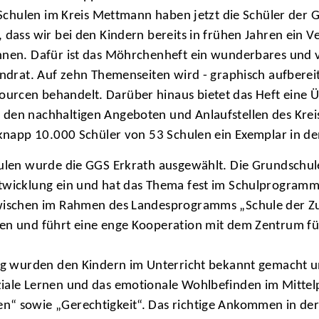
ie Schulen im Kreis Mettmann haben jetzt die Schüler de
 dass wir bei den Kindern bereits in frühen Jahren ein V
önnen. Dafür ist das Möhrchenheft ein wunderbares und 
Landrat. Auf zehn Themenseiten wird - graphisch aufbere
urcen behandelt. Darüber hinaus bietet das Heft eine 
 den nachhaltigen Angeboten und Anlaufstellen des Kre
t knapp 10.000 Schüler von 53 Schulen ein Exemplar in 
ulen wurde die GGS Erkrath ausgewählt. Die Grundschule 
ntwicklung ein und hat das Thema fest im Schulprogramm
zwischen im Rahmen des Landesprogramms „Schule der Zuk
rten und führt eine enge Kooperation mit dem Zentrum 
klung wurden den Kindern im Unterricht bekannt gemach
ziale Lernen und das emotionale Wohlbefinden im Mittel
n“ sowie „Gerechtigkeit“. Das richtige Ankommen in de