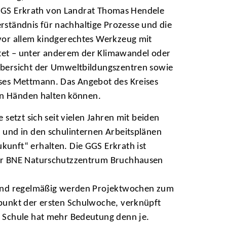
r GGS Erkrath von Landrat Thomas Hendele
erständnis für nachhaltige Prozesse und die
vor allem kindgerechtes Werkzeug mit
itet – unter anderem der Klimawandel oder
Übersicht der Umweltbildungszentren sowie
ises Mettmann. Das Angebot des Kreises
den Händen halten können.
setzt sich seit vielen Jahren mit beiden
 und in den schulinternen Arbeitsplänen
unft“ erhalten. Die GGS Erkrath ist
für BNE Naturschutzzentrum Bruchhausen
t und regelmäßig werden Projektwochen zum
punkt der ersten Schulwoche, verknüpft
r Schule hat mehr Bedeutung denn je.