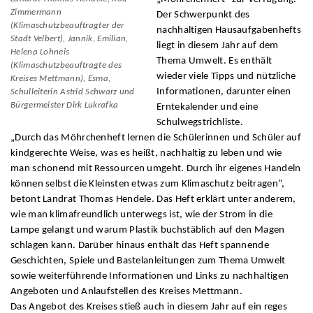
Zimmermann
Der Schwerpunkt des
(Klimaschutzbeauftragter der
nachhaltigen Hausaufgabenhefts
Stadt Velbert), Jannik, Emilian,
liegt in diesem Jahr auf dem
Helena Lohneis
Thema Umwelt. Es enthält
(Klimaschutzbeauftragte des
wieder viele Tipps und nützliche
Kreises Mettmann), Esma,
Informationen, darunter einen
Schulleiterin Astrid Schwarz und
Bürgermeister Dirk Lukrafka
Erntekalender und eine
Schulwegstrichliste.
„Durch das Möhrchenheft lernen die Schülerinnen und Schüler auf
kindgerechte Weise, was es heißt, nachhaltig zu leben und wie
man schonend mit Ressourcen umgeht. Durch ihr eigenes Handeln
können selbst die Kleinsten etwas zum Klimaschutz beitragen“,
betont Landrat Thomas Hendele. Das Heft erklärt unter anderem,
wie man klimafreundlich unterwegs ist, wie der Strom in die
Lampe gelangt und warum Plastik buchstäblich auf den Magen
schlagen kann. Darüber hinaus enthält das Heft spannende
Geschichten, Spiele und Bastelanleitungen zum Thema Umwelt
sowie weiterführende Informationen und Links zu nachhaltigen
Angeboten und Anlaufstellen des Kreises Mettmann.
Das Angebot des Kreises stieß auch in diesem Jahr auf ein reges