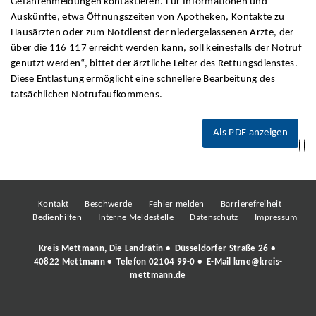
Gefahrenmeldungen kontaktieren. Für Informationen und
Auskünfte, etwa Öffnungszeiten von Apotheken, Kontakte zu
Hausärzten oder zum Notdienst der niedergelassenen Ärzte, der
über die 116 117 erreicht werden kann, soll keinesfalls der Notruf
genutzt werden“, bittet der ärztliche Leiter des Rettungsdienstes.
Diese Entlastung ermöglicht eine schnellere Bearbeitung des
tatsächlichen Notrufaufkommens.
Als PDF anzeigen
Kontakt
Beschwerde
Fehler melden
Barrierefreiheit
Bedienhilfen
Interne Meldestelle
Datenschutz
Impressum
Kreis Mettmann, Die Landrätin • Düsseldorfer Straße 26 •
40822 Mettmann • Telefon
02104 99-0
• E-Mail
kme@kreis-
mettmann.de