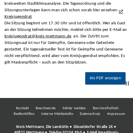
kreisweiten Stadtklimaanalyse. Die Tagesordnung und die
Sitzungsunterlagen kann man sich schon vorab hier ansehen:
Kreisjugendrat
Die Sitzung beginnt um 17.30 Uhr und ist öffentlich. Wer als Gast
an der Sitzung teilnehmen möchte, meldet sich bitte per E-Mail an
kreisjugendrat@kreis-mettmann.de
an. Der Zutritt zum
Sitzungssaal ist nur für Geimpfte, Genesene oder Getestete
gestattet. Ein tagesaktueller Test ist für Geimpfte und Genesene
nicht verpflichtend, wird aber vom Kreisjugendrat empfohlen. Es
gilt Maskenpflicht – auch an den Sitzplätzen.
Als PDF anzeigen
Kontakt
Beschwerde
Fehler melden
Barrierefreiheit
Bedienhilfen
Interne Meldestelle
Datenschutz
Impressum
Kreis Mettmann, Die Landrätin • Düsseldorfer Straße 26 •
40822 Mettmann • Telefon
02104 99-0
• E-Mail
kme@kreis-