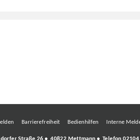
melden
Barrierefreiheit
Bedienhilfen
Interne Melde
ldorfer Straße 26 • 40822 Mettmann • Telefon
02104