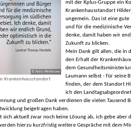
mit der Kplus-Gruppe ein K
Krankenhausstandort Hilden 
ungemein. Das ist eine gute
und für die medizinische Ve
denke, damit haben wir endl
Zukunft zu blicken.
Mein Dank gilt allen, die 
den Erhalt der Krankenhäus
dem Gesundheitsministerium
© Kreis Mettmann
Laumann selbst - für seine 
en Krankenhausstandort
finden, der dem Standort Hi
ich den Landtagsabgeordnet
kennung und großen Dank verdienen die vielen Tausend B
Entwicklung beigetragen haben.
ich aktuell zwar noch keine Lösung ab, ich gebe aber di
erden hierzu kurzfristig weitere Gespräche mit dem Mini