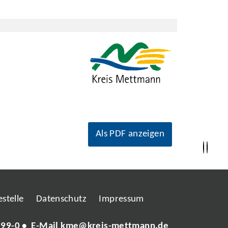
Als PDF anzeigen
stelle
Datenschutz
Impressum
 99-0
• E-Mail
kme@kreis-mettmann.de