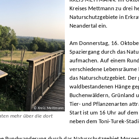
KREIS METTMANN. Im Oktobe
Kreises Mettmann zu drei he
Naturschutzgebiete in Erkra
Neandertal ein.
Am Donnerstag, 16. Oktober
Spaziergang durch das Natu
aufmachen. Auf einem Rund
verschiedene Lebensräume 
das Naturschutzgebiet. Der
waldbestandenen Hänge geg
Buchenwäldern, Grünland un
Tier- und Pflanzenarten att
© Kreis Mettmann
Start ist um 16 Uhr auf dem 
aten mehr über die dort
neben dem Toni-Turek-Stadi