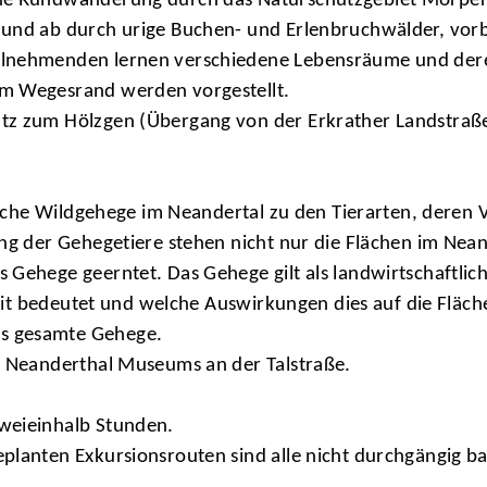
ine Rundwanderung durch das Naturschutzgebiet Morpe
 und ab durch urige Buchen- und Erlenbruchwälder, vorb
ilnehmenden lernen verschiedene Lebensräume und dere
am Wegesrand werden vorgestellt.
tz zum Hölzgen (Übergang von der Erkrather Landstraß
tliche Wildgehege im Neandertal zu den Tierarten, deren 
ung der Gehegetiere stehen nicht nur die Flächen im Nea
Gehege geerntet. Das Gehege gilt als landwirtschaftliche
beit bedeutet und welche Auswirkungen dies auf die Fläche
s gesamte Gehege.
s Neanderthal Museums an der Talstraße.
weieinhalb Stunden.
lanten Exkursionsrouten sind alle nicht durchgängig barr