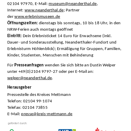
02104 97970, E-Mail:
museum@neanderthal.de
,
Internet:
www.neanderthal.de
; Partner
der
www.erlebnismuseen.de
Öffnungszeiten:
dienstags bis sonntags, 10 bis 18 Uhr, in den
NRW-Ferien auch montags geöffnet
Eintritt:
Dein Erlebnisticket 14 Euro für Erwachsene (inkl.
Dauer- und Sonderausstellung, Neanderthaler-Fundort und
Erlebnisturm Höhlenblick); Ermäßigung für Gruppen, Familien,
Kinder, Studenten, Menschen mit Behinderung
Für
Presseanfragen
wenden Sie sich bitte an Dustin Welper
unter +49(0)2104 9797-27 oder per E-Mail an:
welper@neanderthal.de
.
Herausgeber
Pressestelle des Kreises Mettmann
Telefon: 02104 99-1074
Telefax: 02104 73855
E-Mail:
presse@kreis-mettmann.de