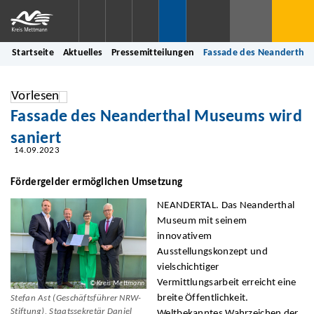
Startseite
Aktuelles
Pressemitteilungen
Fassade des Neanderthal
Vorlesen
Fassade des Neanderthal Museums wird
saniert
14.09.2023
Fördergelder ermöglichen Umsetzung
NEANDERTAL. Das Neanderthal
Museum mit seinem
innovativem
Ausstellungskonzept und
vielschichtiger
Vermittlungsarbeit erreicht eine
© Kreis Mettmann
breite Öffentlichkeit.
Stefan Ast (Geschäftsführer NRW-
Stiftung), Staatssekretär Daniel
Weltbekanntes Wahrzeichen der